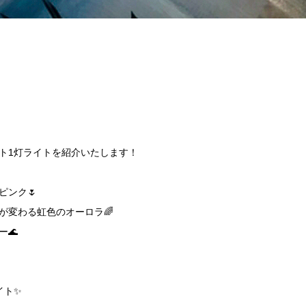
ト1灯ライトを紹介いたします！
ンク🌷
変わる虹色のオーロラ🌈
🌊
イト✨