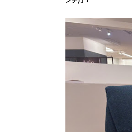
ンチ)」❗️