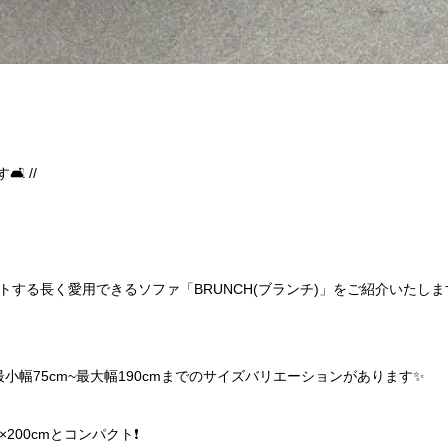
 //
する長く愛用できるソファ「BRUNCH(ブランチ)」をご紹介いたします
小幅75cm~最大幅190cmまでのサイズバリエーションがあります✨️
200cmとコンパクト❗️