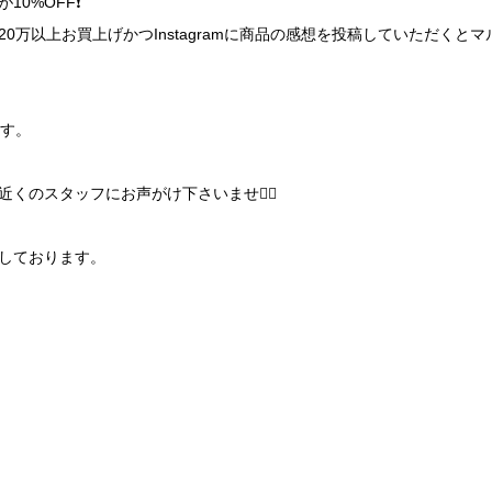
0%OFF❗️
0万以上お買上げかつInstagramに商品の感想を投稿していただくと
ます。
くのスタッフにお声がけ下さいませ💁‍♂️
しております。