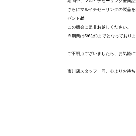
期間中、マルイチセーリング全商品が1
さらにマルイチセーリングの製品を2
ゼント🎁
この機会に是非お越しください。
※期間は5/6(水)までとなっており
ご不明点ございましたら、お気軽に近
市川店スタッフ一同、心よりお待ち