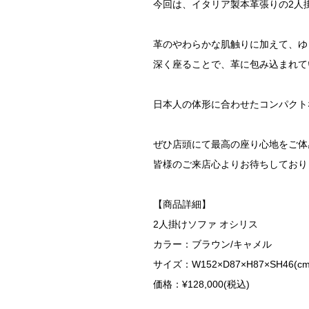
今回は、イタリア製本革張りの2人
革のやわらかな肌触りに加えて、ゆ
深く座ることで、革に包み込まれて
日本人の体形に合わせたコンパクト
ぜひ店頭にて最高の座り心地をご体
皆様のご来店心よりお待ちしており
【商品詳細】
2人掛けソファ オシリス
カラー：ブラウン/キャメル
サイズ：W152×D87×H87×SH46(cm
価格：¥128,000(税込)