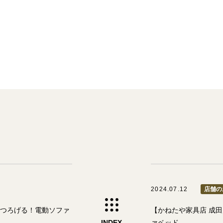
2024.07.12
店舗の
くつろげる！電動ソファ
【かねたや家具店 成
INDEX
ァベッド