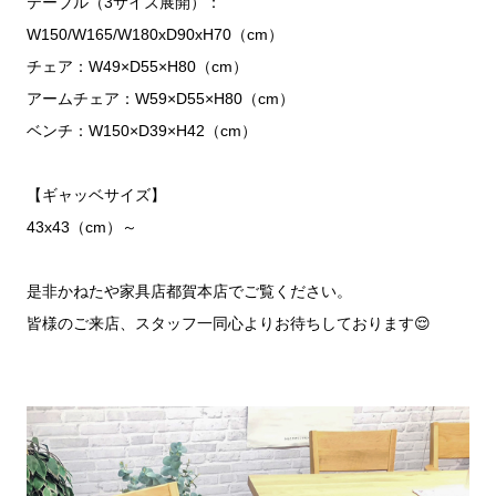
テーブル（3サイズ展開）：
W150/W165/W180xD90xH70（cm）
チェア：W49×D55×H80（cm）
アームチェア：W59×D55×H80（cm）
ベンチ：W150×D39×H42（cm）
【ギャッベサイズ】
43x43（cm）～
是非かねたや家具店都賀本店でご覧ください。
皆様のご来店、スタッフ一同心よりお待ちしております😌